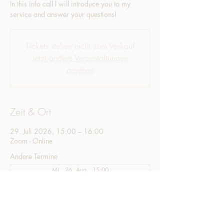
In this info call I will introduce you to my
service and answer your questions!
Tickets stehen nicht zum Verkauf
Jetzt andere Veranstaltungen
ansehen
Zeit & Ort
29. Juli 2026, 15:00 – 16:00
Zoom - Online
Andere Termine
Mi., 26. Aug., 15:00
Mi., 30. Sept., 15:00
Mi., 28. Okt., 15:00
7 Termine ansehen