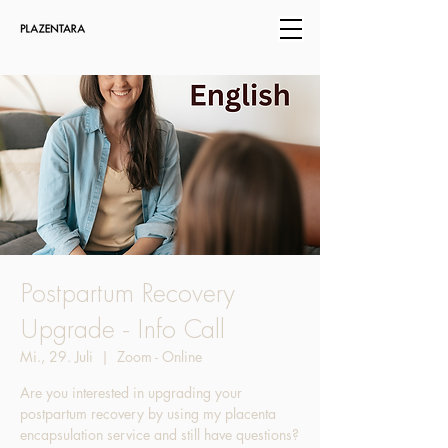
Postpartum Recovery
Upgrade - Info Call
Mi., 29. Juli
  |  
Zoom - Online
Are you interested in upgrading your
postpartum recovery by using my placenta
encapsulation service and still have questions?