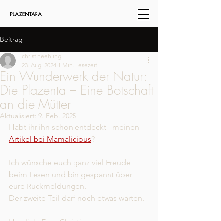
Beitrag
christineehling
23. Aug. 2024
1 Min. Lesezeit
Ein Wunderwerk der Natur:
Die Plazenta – Eine Botschaft
an die Mütter
Aktualisiert:
9. Feb. 2025
Habt ihr ihn schon entdeckt - meinen
Artikel bei Mamalicious
?
Ich wünsche euch ganz viel Freude 
beim Lesen und bin gespannt über 
eure Rückmeldungen.
Der zweite Teil darf noch etwas warten.