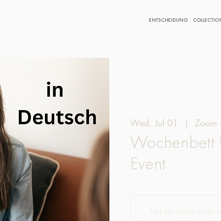
ENTSCHEIDUNG
COLLECTIO
Wed, Jul 01
  |  
Zoom -
Wochenbett 
Event
Tickets stehen nicht 