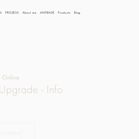
N
PROZESS
About me
ANFRAGE
Products
Blog
 Online
Upgrade - Info
zum Verkauf