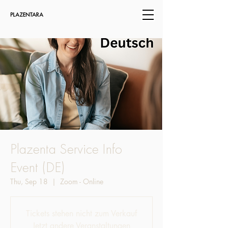
Plazenta Service Info
Event (DE)
Thu, Sep 18
  |  
Zoom - Online
Tickets stehen nicht zum Verkauf
Jetzt andere Veranstaltungen