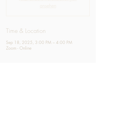
ansehen
Time & Location
Sep 18, 2025, 3:00 PM – 4:00 PM
Zoom - Online
Share this event
LinkedIn
LinkedIn
Instagram
Instagram
Impressum
Impressum